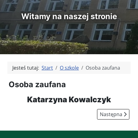
Witamy na naszej stronie
Jesteś tutaj:
Start
O szkole
Osoba zaufana
Osoba zaufana
Katarzyna Kowalczyk
Następna strona
Następna