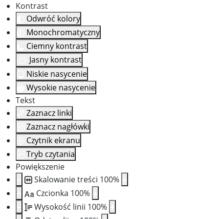
Kontrast
Odwróć kolory
Monochromatyczny
Ciemny kontrast
Jasny kontrast
Niskie nasycenie
Wysokie nasycenie
Tekst
Zaznacz linki
Zaznacz nagłówki
Czytnik ekranu
Tryb czytania
Powiększenie
Skalowanie treści
100
%
Czcionka
100
%
Aa
Wysokość linii
100
%